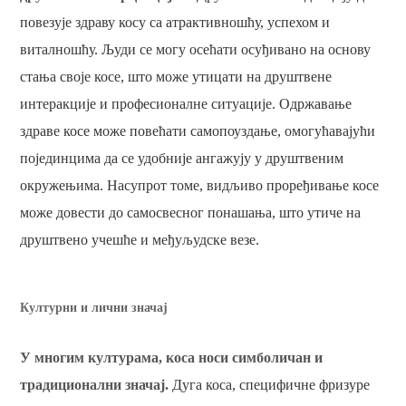
повезује здраву косу са атрактивношћу, успехом и
виталношћу. Људи се могу осећати осуђивано на основу
стања своје косе, што може утицати на друштвене
интеракције и професионалне ситуације. Одржавање
здраве косе може повећати самопоуздање, омогућавајући
појединцима да се удобније ангажују у друштвеним
окружењима. Насупрот томе, видљиво проређивање косе
може довести до самосвесног понашања, што утиче на
друштвено учешће и међуљудске везе.
Културни и лични значај
У многим културама, коса носи симболичан и
традиционални значај.
Дуга коса, специфичне фризуре