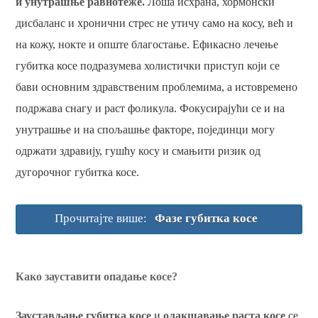
и унутрашње равнотеже.
Лоша исхрана, хормонски
дисбаланс и хронични стрес не утичу само на косу, већ и
на кожу, нокте и опште благостање. Ефикасно лечење
губитка косе подразумева холистички приступ који се
бави основним здравственим проблемима, а истовремено
подржава снагу и раст фоликула. ​​Фокусирајући се и на
унутрашње и на спољашње факторе, појединци могу
одржати здравију, гушћу косу и смањити ризик од
дугорочног губитка косе.
Прочитајте више:
Фазе губитка косе
Како зауставити опадање косе?
Заустављање губитка косе
и
олакшавање раста косе
се