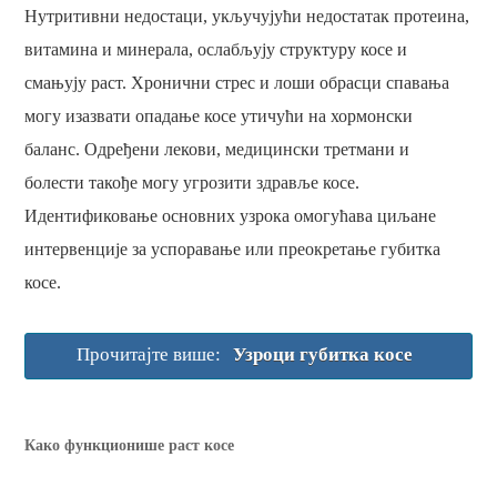
Нутритивни недостаци, укључујући недостатак протеина,
витамина и минерала, ослабљују структуру косе и
смањују раст. Хронични стрес и лоши обрасци спавања
могу изазвати опадање косе утичући на хормонски
баланс. Одређени лекови, медицински третмани и
болести такође могу угрозити здравље косе.
Идентификовање основних узрока омогућава циљане
интервенције за успоравање или преокретање губитка
косе.
Прочитајте више:
Узроци губитка косе
Како функционише раст косе