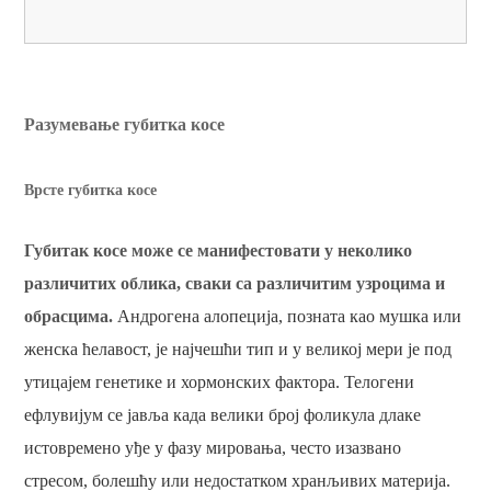
Разумевање губитка косе
Врсте губитка косе
Губитак косе може се манифестовати у неколико
различитих облика, сваки са различитим узроцима и
обрасцима.
Андрогена алопеција, позната као мушка или
женска ћелавост, је најчешћи тип и у великој мери је под
утицајем генетике и хормонских фактора. Телогени
ефлувијум се јавља када велики број фоликула длаке
истовремено уђе у фазу мировања, често изазвано
стресом, болешћу или недостатком хранљивих материја.