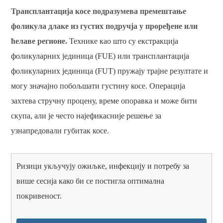
Трансплантација косе подразумева премештање
фоликула длаке из густих подручја у проређене или
ћелаве регионе.
Технике као што су екстракција
фоликуларних јединица (FUE) или трансплантација
фоликуларних јединица (FUT) пружају трајне резултате и
могу значајно побољшати густину косе. Операција
захтева стручну процену, време опоравка и може бити
скупа, али је често најефикасније решење за
узнапредовали губитак косе.
Ризици укључују ожиљке, инфекцију и потребу за
више сесија како би се постигла оптимална
покривеност.