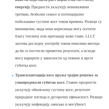
енергију.
Предности укључују неинвазивни
третман, безболне сеансе и потенцијално
побољшање густине косе током времена. Ризици су
минимални, мада неки корисници могу осетити
благу топлину или иритацију коже главе. LLLT
захтева доследну употребу током неколико месеци
да би се постигли приметни резултати, а исходи
могу варирати у зависности од тежине и врсте
губитка косе.
Трансплантација косе пружа трајно решење за
узнапредовали губитак косе.
Главне предности
укључују обновљену густину косе, резултате
природног изгледа и дугорочну ефикасност. Ризици
укључују инфекцију, ожиљке и могућност