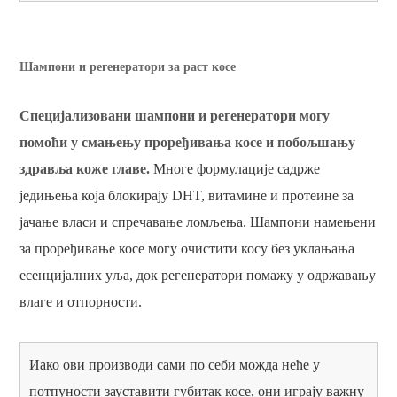
Шампони и регенератори за раст косе
Специјализовани шампони и регенератори могу
помоћи у смањењу проређивања косе и побољшању
здравља коже главе.
Многе формулације садрже
једињења која блокирају DHT, витамине и протеине за
јачање власи и спречавање ломљења. Шампони намењени
за проређивање косе могу очистити косу без уклањања
есенцијалних уља, док регенератори помажу у одржавању
влаге и отпорности.
Иако ови производи сами по себи можда неће у
потпуности зауставити губитак косе, они играју важну