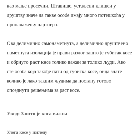
као мање просечни. Штавише, устаљени клишеи у
друштву значе да такве особе имају много потешкоћа у
проналажењу партнера.
Ова делимично самонаметнута, а делимично друштвено
наметнута изолација је прави разлог зашто је губитак косе
и обрнуто
раст косе
толико важан за толико људи. Ако
сте особа која такође пати од губитка косе, онда знате
колико је лако таквим људима да постану готово
опседнути решењима за раст косе.
Увод: Зашто је коса важна
Улога косе у изгледу