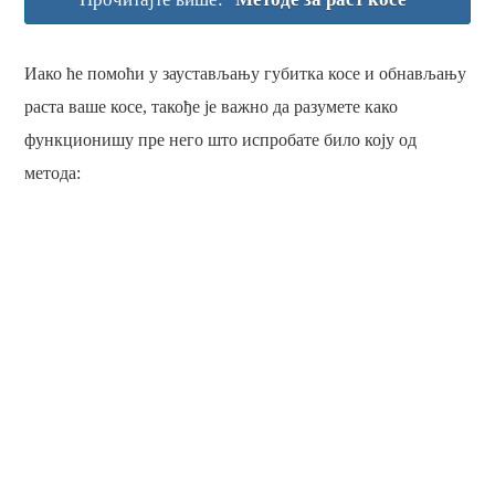
Иако ће помоћи у заустављању губитка косе и обнављању
раста ваше косе, такође је важно да разумете како
функционишу пре него што испробате било коју од
метода: