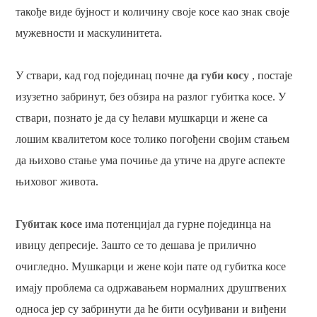
такође виде бујност и количину своје косе као знак своје
мужевности и маскулинитета.
У ствари, кад год појединац почне
да губи косу
, постаје
изузетно забринут, без обзира на разлог губитка косе. У
ствари, познато је да су ћелави мушкарци и жене са
лошим квалитетом косе толико погођени својим стањем
да њихово стање ума почиње да утиче на друге аспекте
њиховог живота.
Губитак косе
има потенцијал да гурне појединца на
ивицу депресије. Зашто се то дешава је прилично
очигледно. Мушкарци и жене који пате од губитка косе
имају проблема са одржавањем нормалних друштвених
односа јер су забринути да ће бити осуђивани и виђени