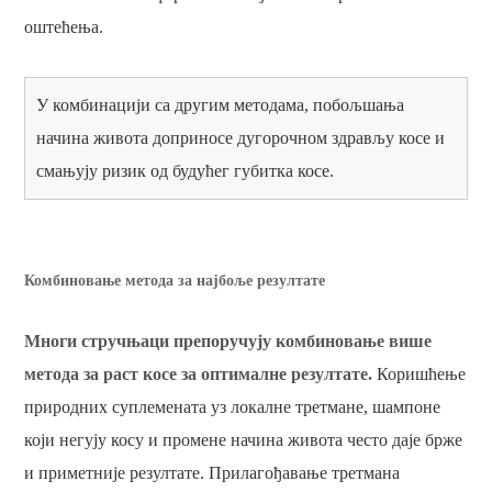
оштећења.
У комбинацији са другим методама, побољшања
начина живота доприносе дугорочном здрављу косе и
смањују ризик од будућег губитка косе.
Комбиновање метода за најбоље резултате
Многи стручњаци препоручују комбиновање више
метода за раст косе за оптималне резултате.
Коришћење
природних суплемената уз локалне третмане, шампоне
који негују косу и промене начина живота често даје брже
и приметније резултате. Прилагођавање третмана