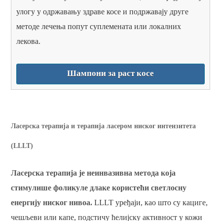
улогу у одржавању здраве косе и подржавају друге
методе лечења попут суплемената или локалних
лекова.
Шампони за раст косе
Ласерска терапија и терапија ласером ниског интензитета
(LLLT)
Ласерска терапија је неинвазивна метода која
стимулише фоликуле длаке користећи светлосну
енергију ниског нивоа.
LLLT уређаји, као што су кациге,
чешљеви или капе, подстичу ћелијску активност у кожи