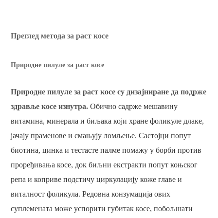
Преглед метода за раст косе
Природне пилуле за раст косе
Природне пилуле за раст косе су дизајниране да подрже
здравље косе изнутра.
Обично садрже мешавину
витамина, минерала и биљака који хране фоликуле длаке,
јачају праменове и смањују ломљење. Састојци попут
биотина, цинка и тестасте палме помажу у борби против
проређивања косе, док биљни екстракти попут коњског
репа и коприве подстичу циркулацију коже главе и
виталност фоликула. ​​Редовна конзумација ових
суплемената може успорити губитак косе, побољшати