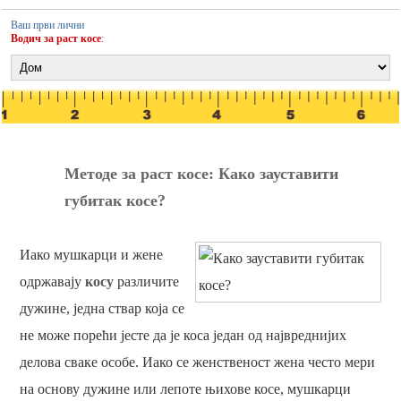
Ваш први лични
Водич за раст косе
:
Методе за раст косе: Како зауставити
губитак косе?
Иако мушкарци и жене
одржавају
косу
различите
дужине, једна ствар која се
не може порећи јесте да је коса један од највреднијих
делова сваке особе. Иако се женственост жена често мери
на основу дужине или лепоте њихове косе, мушкарци