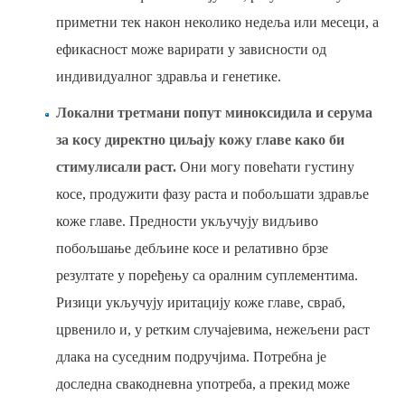
приметни тек након неколико недеља или месеци, а
ефикасност може варирати у зависности од
индивидуалног здравља и генетике.
Локални третмани попут миноксидила и серума
за косу директно циљају кожу главе како би
стимулисали раст.
Они могу повећати густину
косе, продужити фазу раста и побољшати здравље
коже главе. Предности укључују видљиво
побољшање дебљине косе и релативно брзе
резултате у поређењу са оралним суплементима.
Ризици укључују иритацију коже главе, свраб,
црвенило и, у ретким случајевима, нежељени раст
длака на суседним подручјима. Потребна је
доследна свакодневна употреба, а прекид може