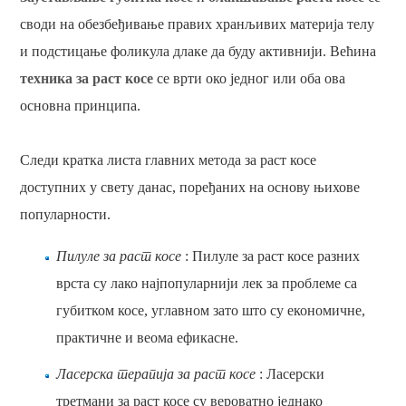
своди на обезбеђивање правих хранљивих материја телу
и подстицање фоликула длаке да буду активнији. Већина
техника за раст косе
се врти око једног или оба ова
основна принципа.
Следи кратка листа главних метода за раст косе
доступних у свету данас, поређаних на основу њихове
популарности.
Пилуле за раст косе
: Пилуле за раст косе разних
врста су лако најпопуларнији лек за проблеме са
губитком косе, углавном зато што су економичне,
практичне и веома ефикасне.
Ласерска терапија за раст косе
: Ласерски
третмани за раст косе су вероватно једнако