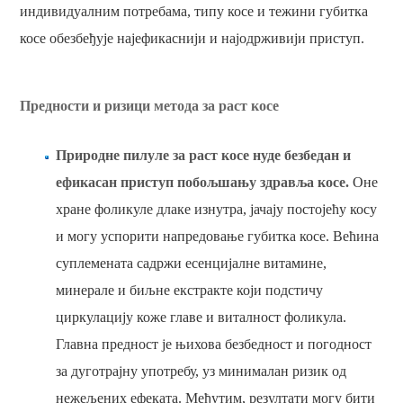
индивидуалним потребама, типу косе и тежини губитка
косе обезбеђује најефикаснији и најодрживији приступ.
Предности и ризици метода за раст косе
Природне пилуле за раст косе нуде безбедан и
ефикасан приступ побољшању здравља косе.
Оне
хране фоликуле длаке изнутра, јачају постојећу косу
и могу успорити напредовање губитка косе. Већина
суплемената садржи есенцијалне витамине,
минерале и биљне екстракте који подстичу
циркулацију коже главе и виталност фоликула. ​​
Главна предност је њихова безбедност и погодност
за дуготрајну употребу, уз минималан ризик од
нежељених ефеката. Међутим, резултати могу бити