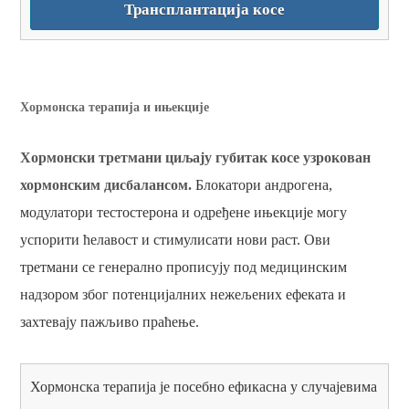
Трансплантација косе
Хормонска терапија и ињекције
Хормонски третмани циљају губитак косе узрокован
хормонским дисбалансом.
Блокатори андрогена,
модулатори тестостерона и одређене ињекције могу
успорити ћелавост и стимулисати нови раст. Ови
третмани се генерално прописују под медицинским
надзором због потенцијалних нежељених ефеката и
захтевају пажљиво праћење.
Хормонска терапија је посебно ефикасна у случајевима