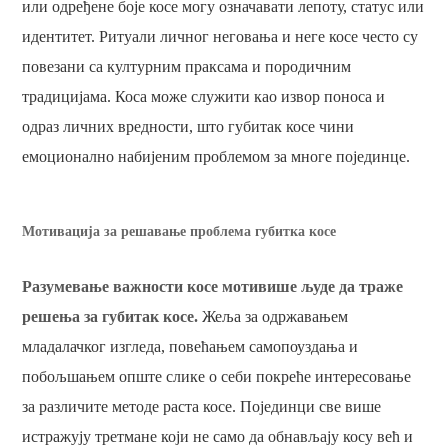
или одређене боје косе могу означавати лепоту, статус или
идентитет. Ритуали личног неговања и неге косе често су
повезани са културним праксама и породичним
традицијама. Коса може служити као извор поноса и
одраз личних вредности, што губитак косе чини
емоционално набијеним проблемом за многе појединце.
Мотивација за решавање проблема губитка косе
Разумевање важности косе мотивише људе да траже
решења за губитак косе.
Жеља за одржавањем
младалачког изгледа, повећањем самопоуздања и
побољшањем опште слике о себи покреће интересовање
за различите методе раста косе. Појединци све више
истражују третмане који не само да обнављају косу већ и