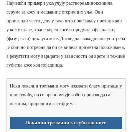
Најчешћи примери укључују растворе миноксидила,
серуме за косу и мешавине етеричних уља. Ови
производи често делују тако што повећавају проток крви
у кожу главе, хране корен косе и продужавају анагену
(фазу раста) циклуса косе. Доследна свакодневна употреба
је обично потребна да би се видела приметна побољшања,
а резултати могу варирати у зависности од врсте и тежине
губитка косе код појединца.
Неки локални третмани могу изазвати благу иритацију
или сувоћу, па се препоручује избор производа са
нежним, природним састојцима.
Локални третмани за губитак косе