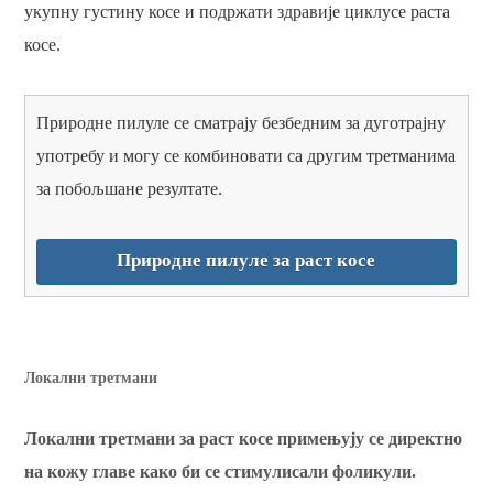
укупну густину косе и подржати здравије циклусе раста
косе.
Природне пилуле се сматрају безбедним за дуготрајну
употребу и могу се комбиновати са другим третманима
за побољшане резултате.
Природне пилуле за раст косе
Локални третмани
Локални третмани за раст косе примењују се директно
на кожу главе како би се стимулисали фоликули.