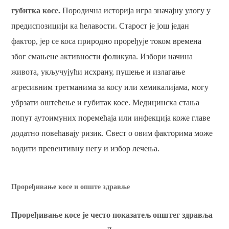
губитка косе.
Породична историја игра значајну улогу у
предиспозицији ка ћелавости. Старост је још један
фактор, јер се коса природно проређује током времена
због смањене активности фоликула. ​​Избори начина
живота, укључујући исхрану, пушење и излагање
агресивним третманима за косу или хемикалијама, могу
убрзати оштећење и губитак косе. Медицинска стања
попут аутоимуних поремећаја или инфекција коже главе
додатно повећавају ризик. Свест о овим факторима може
водити превентивну негу и избор лечења.
Проређивање косе и опште здравље
Проређивање косе је често показатељ општег здравља