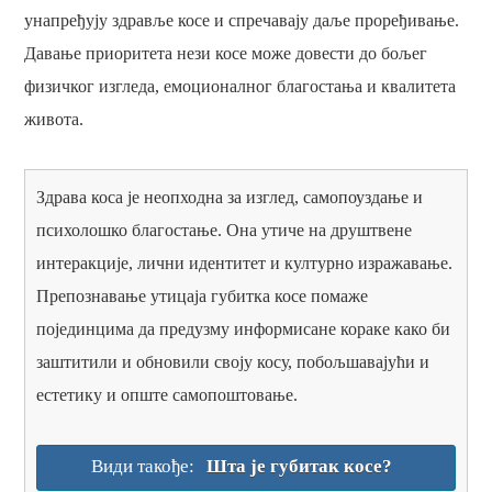
унапређују здравље косе и спречавају даље проређивање.
Давање приоритета нези косе може довести до бољег
физичког изгледа, емоционалног благостања и квалитета
живота.
Здрава коса је неопходна за изглед, самопоуздање и
психолошко благостање. Она утиче на друштвене
интеракције, лични идентитет и културно изражавање.
Препознавање утицаја губитка косе помаже
појединцима да предузму информисане кораке како би
заштитили и обновили своју косу, побољшавајући и
естетику и опште самопоштовање.
Види такође:
Шта је губитак косе?