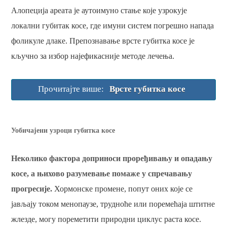
Алопеција ареата је аутоимуно стање које узрокује
локални губитак косе, где имуни систем погрешно напада
фоликуле длаке. Препознавање врсте губитка косе је
кључно за избор најефикасније методе лечења.
Прочитајте више:
Врсте губитка косе
Уобичајени узроци губитка косе
Неколико фактора доприноси проређивању и опадању
косе, а њихово разумевање помаже у спречавању
прогресије.
Хормонске промене, попут оних које се
јављају током менопаузе, трудноће или поремећаја штитне
жлезде, могу пореметити природни циклус раста косе.