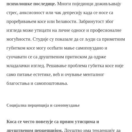
психолошке последице.
Многи појединци доживљавају
стрес, анксиозност или чак депресију када се носе са
проређивањем косе или ћелавости. Забринутост због
изгледа може утицати на личне односе и професионалне
могућности. Студије су показале да се људи са приметним
губитком косе могу осећати мање самопоуздано и
суочавати се са друштвеним притиском да одрже
младалачки изглед. Решавање проблема губитка косе није
само питање естетике, већ и очување менталног
благостања и самопоштовања.
Социјална перцепција и самопоуздање
Коса се често повезује са првим утисцима и
друштвеном перцепцијом.
Друштво има тенденцију да