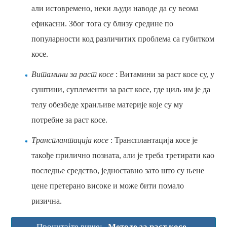
али истовремено, неки људи наводе да су веома
ефикасни. Због тога су близу средине по
популарности код различитих проблема са губитком
косе.
Витамини за раст косе
: Витамини за раст косе су, у
суштини, суплементи за раст косе, где циљ им је да
телу обезбеде хранљиве материје које су му
потребне за раст косе.
Трансплантација косе
: Трансплантација косе је
такође прилично позната, али је треба третирати као
последње средство, једноставно зато што су њене
цене претерано високе и може бити помало
ризична.
Прочитајте више:
Методе за раст косе