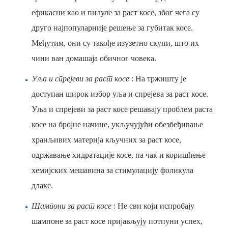
ефикасни као и пилуле за раст косе, због чега су
друго најпопуларније решење за губитак косе.
Међутим, они су такође изузетно скупи, што их
чини ван домашаја обичног човека.
Уља и спрејеви за раст косе
: На тржишту је
доступан широк избор уља и спрејева за раст косе.
Уља и спрејеви за раст косе решавају проблем раста
косе на бројне начине, укључујући обезбеђивање
хранљивих материја кључних за раст косе,
одржавање хидратације косе, па чак и коришћење
хемијских мешавина за стимулацију фоликула
длаке.
Шампони за раст косе
: Не сви који испробају
шампоне за раст косе пријављују потпуни успех,