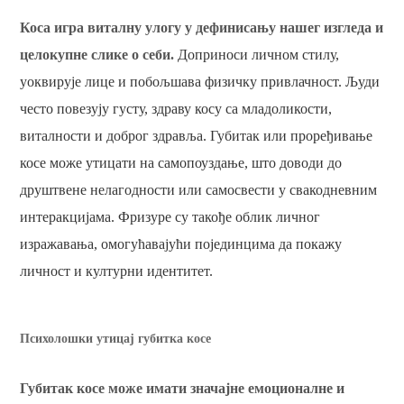
Коса игра виталну улогу у дефинисању нашег изгледа и
целокупне слике о себи.
Доприноси личном стилу,
уоквирује лице и побољшава физичку привлачност. Људи
често повезују густу, здраву косу са младоликости,
виталности и доброг здравља. Губитак или проређивање
косе може утицати на самопоуздање, што доводи до
друштвене нелагодности или самосвести у свакодневним
интеракцијама. Фризуре су такође облик личног
изражавања, омогућавајући појединцима да покажу
личност и културни идентитет.
Психолошки утицај губитка косе
Губитак косе може имати значајне емоционалне и