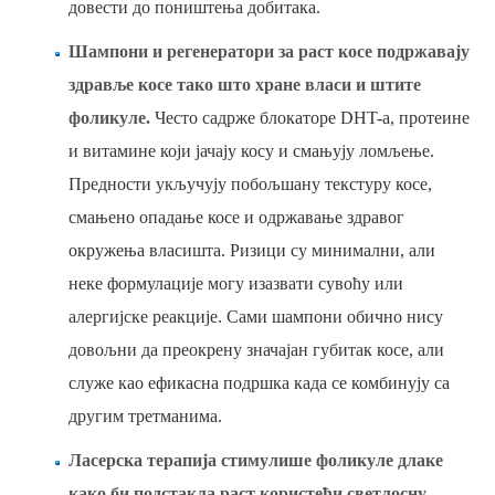
довести до поништења добитака.
Шампони и регенератори за раст косе подржавају
здравље косе тако што хране власи и штите
фоликуле.
Често садрже блокаторе DHT-а, протеине
и витамине који јачају косу и смањују ломљење.
Предности укључују побољшану текстуру косе,
смањено опадање косе и одржавање здравог
окружења власишта. Ризици су минимални, али
неке формулације могу изазвати сувоћу или
алергијске реакције. Сами шампони обично нису
довољни да преокрену значајан губитак косе, али
служе као ефикасна подршка када се комбинују са
другим третманима.
Ласерска терапија стимулише фоликуле длаке
како би подстакла раст користећи светлосну