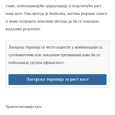
главе, побољшавајући циркулацију и подстичући раст
нове косе. Ова метода је безболна, захтева редовне сеансе
и може потрајати неколико месеци да би се показали
видљиви резултати.
Ласерска терапија се често користи у комбинацији са
суплементима или локалним третманима како би се
побољшала укупна ефикасност.
Ласерска терапија за раст косе
Трансплантација косе