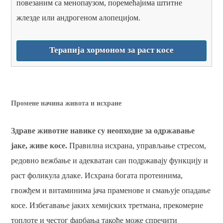
повезаним са менопаузом, поремећајима штитне
жлезде или андрогеном алопецијом.
Терапија хормоном за раст косе
Промене начина живота и исхране
Здраве животне навике су неопходне за одржавање
јаке, живе косе.
Правилна исхрана, управљање стресом,
редовно вежбање и адекватан сан подржавају функцију и
раст фоликула длаке. Исхрана богата протеинима,
гвожђем и витаминима јача праменове и смањује опадање
косе. Избегавање јаких хемијских третмана, прекомерне
топлоте и честог фарбања такође може спречити