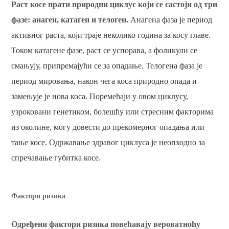
Раст косе прати природни циклус који се састоји од три
фазе: анаген, катаген и телоген.
Анагена фаза је период
активног раста, који траје неколико година за косу главе.
Током катагене фазе, раст се успорава, а фоликули се
смањују, припремајући се за опадање. Телогена фаза је
период мировања, након чега коса природно опада и
замењује је нова коса. Поремећаји у овом циклусу,
узроковани генетиком, болешћу или стресним факторима
из околине, могу довести до прекомерног опадања или
тање косе. Одржавање здравог циклуса је неопходно за
спречавање губитка косе.
Фактори ризика
Одређени фактори ризика повећавају вероватноћу