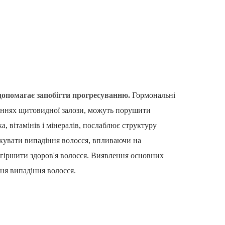
допомагає запобігти прогресуванню.
Гормональні
рюваннях щитовидної залози, можуть порушити
 вітамінів і мінералів, послаблює структуру
окувати випадіння волосся, впливаючи на
огіршити здоров'я волосся. Виявлення основних
ня випадіння волосся.