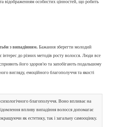
та відображенням особистих цінностей, що робить
ьби з випадінням.
Бажання зберегти молодий
 інтерес до різних методів росту волосся. Люди все
й сприяють його здоров'ю та запобігають подальшому
ого вигляду, емоційного благополуччя та якості
 психологічного благополуччя. Воно впливає на
свідомлення впливу випадіння волосся допомагає
кращуючи як естетику, так і загальну самооцінку.