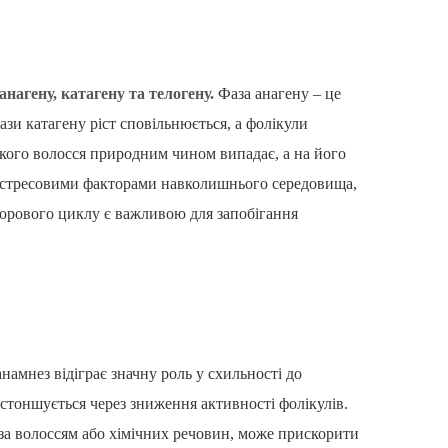
нагену, катагену та телогену.
Фаза анагену – це
ази катагену ріст сповільнюється, а фолікули
якого волосся природним чином випадає, а на його
о стресовими факторами навколишнього середовища,
дорового циклу є важливою для запобігання
амнез відіграє значну роль у схильності до
стоншується через зниження активності фолікулів.
 за волоссям або хімічних речовин, може прискорити