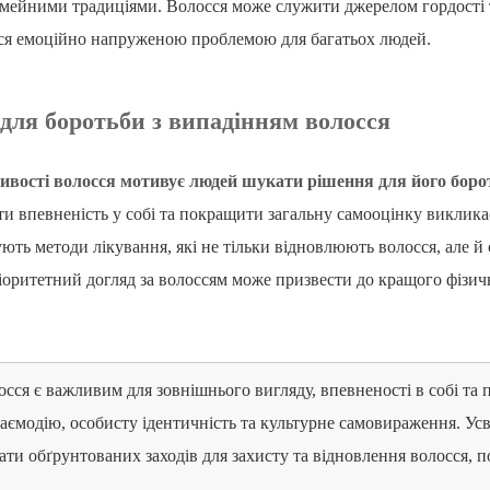
імейними традиціями. Волосся може служити джерелом гордості 
ся емоційно напруженою проблемою для багатьох людей.
для боротьби з випадінням волосся
ивості волосся мотивує людей шукати рішення для його борот
и впевненість у собі та покращити загальну самооцінку викликає
ують методи лікування, які не тільки відновлюють волосся, але 
оритетний догляд за волоссям може призвести до кращого фізичн
осся є важливим для зовнішнього вигляду, впевненості в собі та
заємодію, особисту ідентичність та культурне самовираження. У
ти обґрунтованих заходів для захисту та відновлення волосся, по