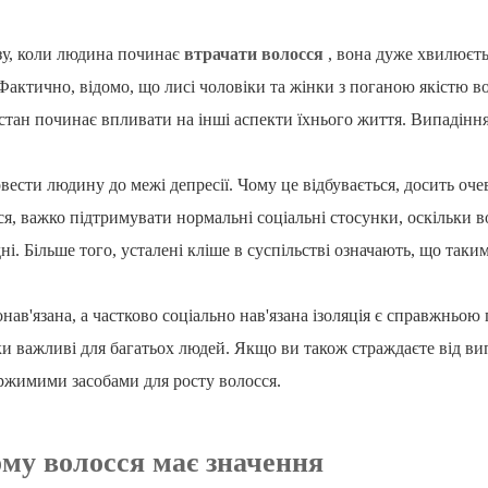
у, коли людина починає
втрачати волосся
, вона дуже хвилюєть
актично, відомо, що лисі чоловіки та жінки з поганою якістю во
 стан починає впливати на інші аспекти їхнього життя. Випадінн
ести людину до межі депресії. Чому це відбувається, досить очев
я, важко підтримувати нормальні соціальні стосунки, оскільки в
ні. Більше того, усталені кліше в суспільстві означають, що так
нав'язана, а частково соціально нав'язана ізоляція є справжньо
и важливі для багатьох людей. Якщо ви також страждаєте від вип
ржимими засобами для росту волосся.
ому волосся має значення