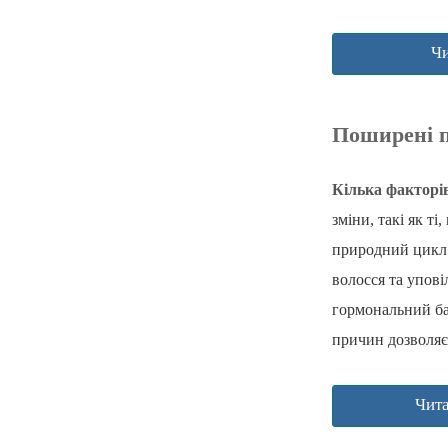
Чи
Поширені п
Кілька факторів
зміни, такі як т
природний цикл 
волосся та упов
гормональний ба
причин дозволяє
Чита