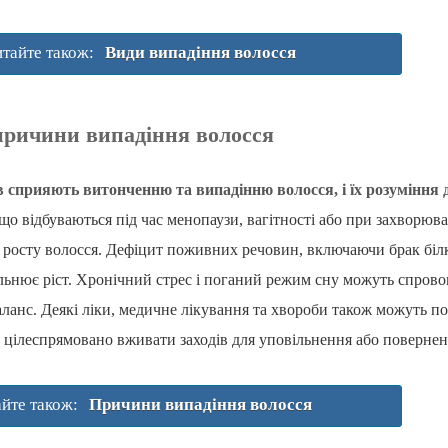
тайте також:
Види випадіння волосся
ричини випадіння волосся
 сприяють витонченню та випадінню волосся, і їх розуміння 
і, що відбуваються під час менопаузи, вагітності або при захво
росту волосся. Дефіцит поживних речовин, включаючи брак білка,
ільнює ріст. Хронічний стрес і поганий режим сну можуть спров
ланс. Деякі ліки, медичне лікування та хвороби також можуть п
 цілеспрямовано вживати заходів для уповільнення або повернен
йте також:
Причини випадіння волосся