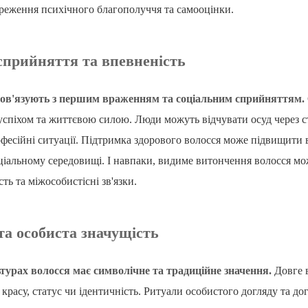
ереження психічного благополуччя та самооцінки.
сприйняття та впевненість
пов'язують з першим враженням та соціальним сприйняттям.
успіхом та життєвою силою. Люди можуть відчувати осуд через с
офесійні ситуації. Підтримка здорового волосся може підвищити
оціальному середовищі. І навпаки, видиме витончення волосся м
сть та міжособистісні зв'язки.
та особиста значущість
турах волосся має символічне та традиційне значення.
Довге в
красу, статус чи ідентичність. Ритуали особистого догляду та дог