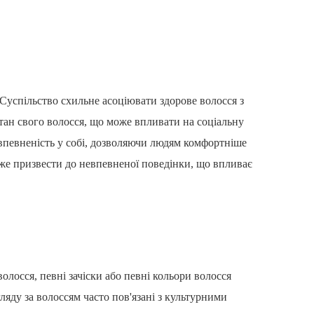
Суспільство схильне асоціювати здорове волосся з
тан свого волосся, що може впливати на соціальну
 впевненість у собі, дозволяючи людям комфортніше
оже призвести до невпевненої поведінки, що впливає
олосся, певні зачіски або певні кольори волосся
ляду за волоссям часто пов'язані з культурними