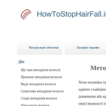
Натуральні таблетки
Лазерна терапія
Дім
Мето
Що таке випадіння волосся
Причини випадіння волосся
Хоча чоловіки т
Види випадіння волосся
однією з найцінн
Симптоми випадіння волосся
довжиною або кра
Стадії випадіння волосся
своєї мужності т
Цикл росту волосся