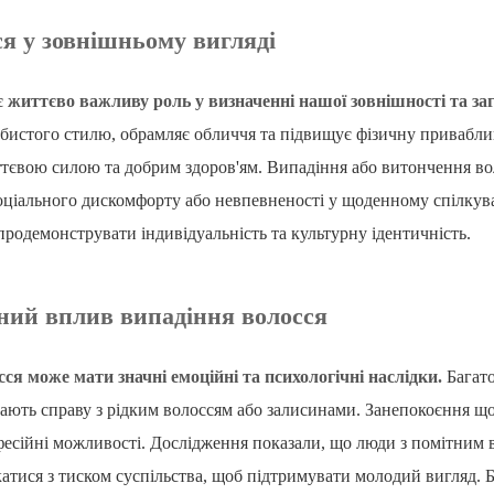
ся у зовнішньому вигляді
є життєво важливу роль у визначенні нашої зовнішності та за
истого стилю, обрамляє обличчя та підвищує фізичну привабливі
ттєвою силою та добрим здоров'ям. Випадіння або витончення вол
оціального дискомфорту або невпевненості у щоденному спілкув
родемонструвати індивідуальність та культурну ідентичність.
ний вплив випадіння волосся
ся може мати значні емоційні та психологічні наслідки.
Багато
мають справу з рідким волоссям або залисинами. Занепокоєння щ
фесійні можливості. Дослідження показали, що люди з помітним
атися з тиском суспільства, щоб підтримувати молодий вигляд. 