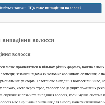
Дивіться також:
Що таке випадіння волосся?
 випадіння волосся
іння волосся
ся може проявлятися в кількох різних формах, кожна з яких м
алопеція, зазвичай відома як чоловіче або жіноче облисіння, є 
ормональних факторів. Телогенове випадіння волосся виникає, ко
зу спокою, часто через стрес, хворобу або дефіцит поживних реч
ке спричиняє плямисте випадіння волосся, коли імунна система п
волосся має вирішальне значення для вибору найефективнішого м