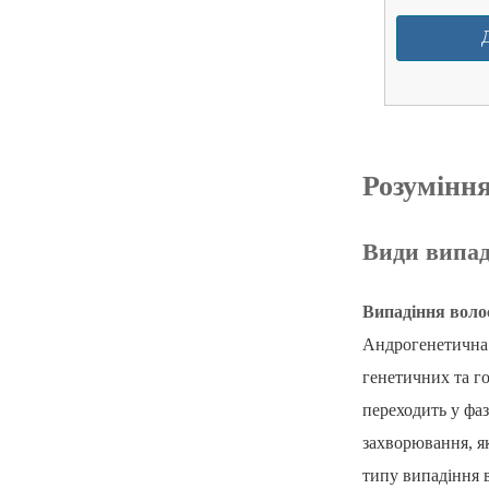
Розуміння
Види випад
Випадіння волос
Андрогенетична 
генетичних та г
переходить у фа
захворювання, я
типу випадіння 