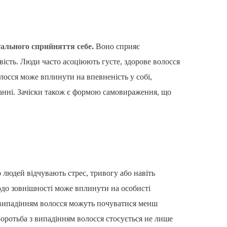
гального сприйняття себе.
Воно сприяє
сть. Люди часто асоціюють густе, здорове волосся
осся може вплинути на впевненість у собі,
анні. Зачіски також є формою самовираження, що
 людей відчувають стрес, тривогу або навіть
одо зовнішності може вплинути на особисті
 випадінням волосся можуть почуватися менш
Боротьба з випадінням волосся стосується не лише