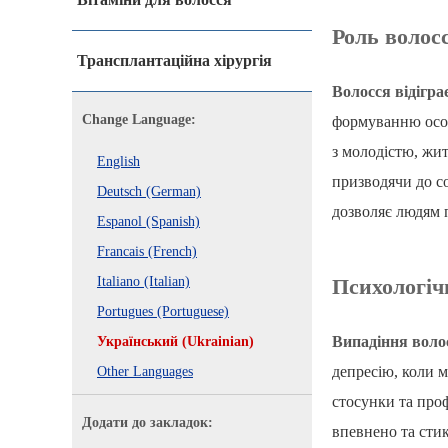
Роль волос
Трансплантаційна хірургія
Волосся відігра
Change Language:
формуванню особ
з молодістю, жи
English
призводячи до с
Deutsch (German)
дозволяє людям п
Espanol (Spanish)
Francais (French)
Italiano (Italian)
Психологіч
Portugues (Portuguese)
Випадіння волос
Український (Ukrainian)
депресію, коли 
Other Languages
стосунки та про
Додати до закладок:
впевнено та стик