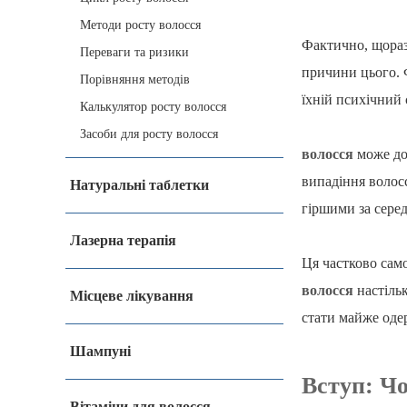
Методи росту волосся
Фактично, щораз
Переваги та ризики
причини цього. Ф
Порівняння методів
їхній психічний
Калькулятор росту волосся
Засоби для росту волосся
волосся
може дов
випадіння волосс
Натуральні таблетки
гіршими за серед
Лазерна терапія
Ця частково само
волосся
настільк
Місцеве лікування
стати майже оде
Шампуні
Вступ: Ч
Вітаміни для волосся