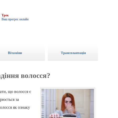
3
Трек
Ваш прогрес онлайн
Вітаміни
Трансплантація
адіння волосся?
ати, що волосся є
рюється за
олосся як ознаку