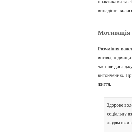
практиками та с
випадіння волос
Мотивація 
Розуміння важл
вигляд, підвищит
частіше дослідж
витонченню. Прі
життя.
Здорове вол
соціальну в
людям вжива