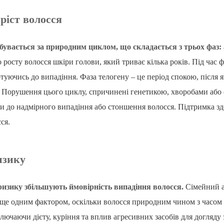
ріст волосся
дбувається за природним циклом, що складається з трьох фаз: а
 росту волосся шкіри голови, який триває кілька років. Під час ф
туючись до випадіння. Фаза телогену – це період спокою, після 
е. Порушення цього циклу, спричинені генетикою, хворобами аб
и до надмірного випадіння або стоншення волосся. Підтримка з
ся.
изику
ризику збільшують ймовірність випадіння волосся.
Сімейний ан
є ще одним фактором, оскільки волосся природним чином з часом 
лючаючи дієту, куріння та вплив агресивних засобів для догляду