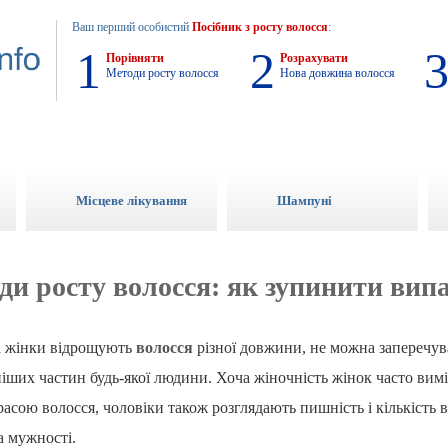
Ваш перший особистий
Посібник з росту волосся
:
1
2
Порівняти
Розрахувати
Методи росту волосся
Нова довжина волосся
Місцеве лікування
Шампуні
ди росту волосся: як зупинити вип
а жінки відрощують
волосся
різної довжини, не можна заперечув
іших частин будь-якої людини. Хоча жіночність жінок часто вимі
сою волосся, чоловіки також розглядають пишність і кількість в
а мужності.