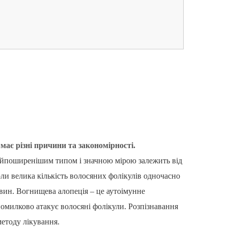
ає різні причини та закономірності.
найпоширенішим типом і значною мірою залежить від
ли велика кількість волосяних фолікулів одночасно
овин. Вогнищева алопеція – це аутоімунне
омилково атакує волосяні фолікули. Розпізнавання
етоду лікування.