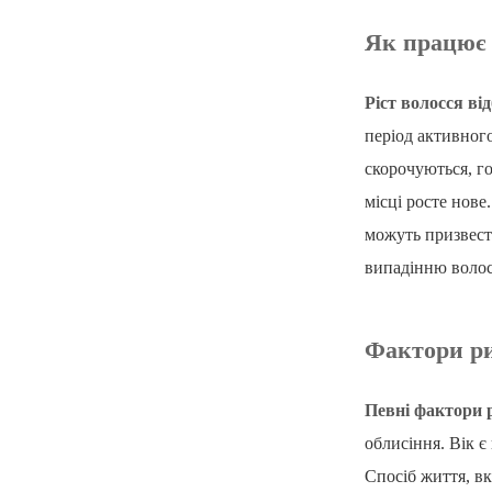
Як працює 
Ріст волосся ві
період активного
скорочуються, го
місці росте нов
можуть призвест
випадінню волос
Фактори р
Певні фактори 
облисіння. Вік 
Спосіб життя, вк