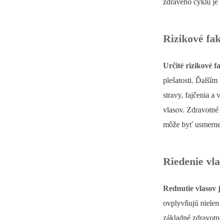
zdravého cyklu je
Rizikové fa
Určité rizikové 
plešatosti. Ďalším
stravy, fajčenia 
vlasov. Zdravotné 
môže byť usmernení
Riedenie vla
Rednutie vlasov 
ovplyvňujú nielen 
základné zdravotné