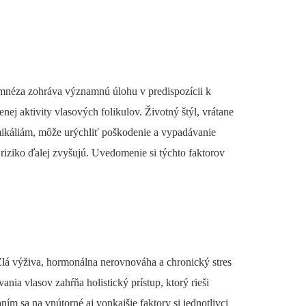
néza zohráva významnú úlohu v predispozícii k
nej aktivity vlasových folikulov. Životný štýl, vrátane
emikáliám, môže urýchliť poškodenie a vypadávanie
 riziko ďalej zvyšujú. Uvedomenie si týchto faktorov
lá výživa, hormonálna nerovnováha a chronický stres
nia vlasov zahŕňa holistický prístup, ktorý rieši
ím sa na vnútorné aj vonkajšie faktory si jednotlivci