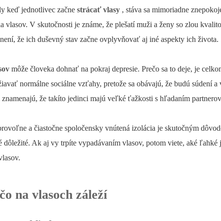
dy keď jednotlivec začne
strácať vlasy
, stáva sa mimoriadne znepoko
vlasov. V skutočnosti je známe, že plešatí muži a ženy so zlou kvalit
ení, že ich duševný stav začne ovplyvňovať aj iné aspekty ich života.
sov
môže človeka dohnať na pokraj depresie. Prečo sa to deje, je celko
iavať normálne sociálne vzťahy, pretože sa obávajú, že budú súdení a
i znamenajú, že takíto jedinci majú veľké ťažkosti s hľadaním partnerov
brovoľne a čiastočne spoločensky vnútená izolácia je skutočným dôvo
é dôležité. Ak aj vy trpíte vypadávaním vlasov, potom viete, aké ľahké
vlasov.
o na vlasoch záleží