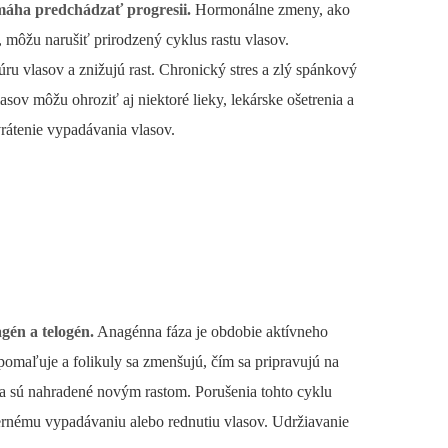
máha predchádzať progresii.
Hormonálne zmeny, ako
, môžu narušiť prirodzený cyklus rastu vlasov.
úru vlasov a znižujú rast. Chronický stres a zlý spánkový
v môžu ohroziť aj niektoré lieky, lekárske ošetrenia a
rátenie vypadávania vlasov.
gén a telogén.
Anagénna fáza je obdobie aktívneho
spomaľuje a folikuly sa zmenšujú, čím sa pripravujú na
 a sú nahradené novým rastom. Porušenia tohto cyklu
rnému vypadávaniu alebo rednutiu vlasov. Udržiavanie