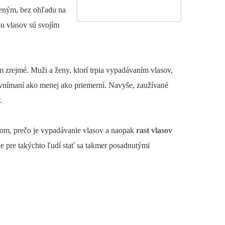
jeným, bez ohľadu na
ou vlasov sú svojím
m zrejmé. Muži a ženy, ktorí trpia vypadávaním vlasov,
 vnímaní ako menej ako priemerní. Navyše, zaužívané
.
dom, prečo je vypadávanie vlasov a naopak
rast vlasov
 je pre takýchto ľudí stať sa takmer posadnutými