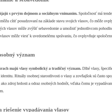
pájajú s prvým dojmom a sociálnym vnímaním.
Spoločnosť má tendenc
a môžu cítiť posudzovaní na základe stavu svojich vlasov, čo môže ovplyv
ých vlasov môže zvýšiť sebavedomie a umožniť jednotlivcom pohodlnej
e vlasov môže viesť k uvedomelému správaniu, čo ovplyvňuje spoločen
 osobný význam
rach majú vlasy symbolický a tradičný význam.
Dlhé vlasy, špecif
o identitu. Rituály osobnej starostlivosti o vlasy a zovňajšok sú často s
 ako zdroj hrdosti a odraz osobných hodnôt, vďaka čomu je vypadáva
om.
a riešenie vypadávania vlasov