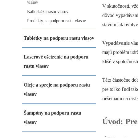
vlasov
V skutočnosti, vž
Kalkulačka rastu vlasov
dôvod vypadávania 
Produkty na podporu rastu vlasov
stavom tak ovplyvn
Tabletky na podporu rastu vlasov
Vypadávanie vla
majú problém udrž
Laserové ošetrenie na podporu
klišé v spoločnost
rastu vlasov
Táto čiastočne do
Oleje a spreje na podporu rastu
pre toľko ľudí tak
vlasov
riešeniami na rast 
Šampóny na podporu rastu
Úvod: Preč
vlasov