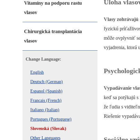
Úloha vlaso
Vitamíny na podporu rastu
vlasov
Vlasy zohrávajú 
fyzickú príťažlivo
Chirurgická transplantácia
môže ovplyvniť se
vlasov
vyjadrenia, ktorá 
Change Language:
Psychologic
English
Deutsch (German)
Vypadávanie vla
Espanol (Spanish)
keď sa potýkajú s 
Francais (French)
že ľudia s vidite
Italiano (Italian)
Riešenie vypadávan
Portugues (Portuguese)
Slovenská (Slovak)
Other Languages
Sociálne vn