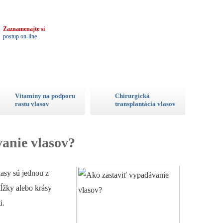
3
Zaznamenajte si
postup on-line
Vitamíny na podporu
Chirurgická
rastu vlasov
transplantácia vlasov
vanie vlasov?
lasy sú jednou z
dĺžky alebo krásy
i.