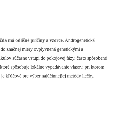
dá má odlišné príčiny a vzorce.
Androgenetická
e do značnej miery ovplyvnená genetickými a
kulov súčasne vstúpi do pokojovej fázy, často spôsobené
 ktoré spôsobuje lokálne vypadávanie vlasov, pri ktorom
e kľúčové pre výber najúčinnejšej metódy liečby.