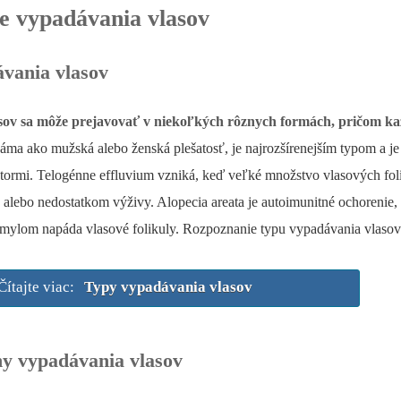
e vypadávania vlasov
vania vlasov
ov sa môže prejavovať v niekoľkých rôznych formách, pričom kaž
náma ako mužská alebo ženská plešatosť, je najrozšírenejším typom a j
ormi. Telogénne effluvium vzniká, keď veľké množstvo vlasových foli
 alebo nedostatkom výživy. Alopecia areata je autoimunitné ochorenie,
mylom napáda vlasové folikuly. Rozpoznanie typu vypadávania vlasov j
Čítajte viac:
Typy vypadávania vlasov
ny vypadávania vlasov