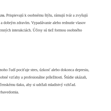
zu.
Prispievajú k osobnému štýlu, rámujú tvár a zvyšujú
tou a dobrým zdravím. Vypadávanie alebo rednutie vlasov
enných interakciách. Účesy sú tiež formou osobného
oho ľudí pociťuje stres, úzkosť alebo dokonca depresiu,
né vzťahy a profesionálne príležitosti. Štúdie ukázali,
enskému tlaku, aby si udržali mladistvý vzhľad.
 sebavedomia.