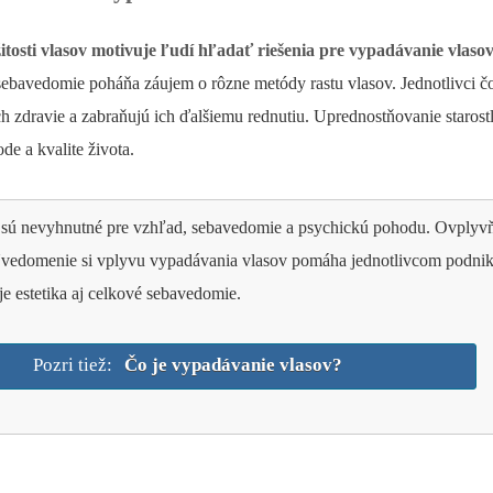
itosti vlasov motivuje ľudí hľadať riešenia pre vypadávanie vlasov
sebavedomie poháňa záujem o rôzne metódy rastu vlasov. Jednotlivci čo
ch zdravie a zabraňujú ich ďalšiemu rednutiu. Uprednostňovanie staros
e a kvalite života.
 sú nevyhnutné pre vzhľad, sebavedomie a psychickú pohodu. Ovplyvňujú
Uvedomenie si vplyvu vypadávania vlasov pomáha jednotlivcom podnik
je estetika aj celkové sebavedomie.
Pozri tiež:
Čo je vypadávanie vlasov?