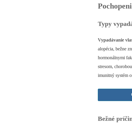
Pochopeni
Typy vypadá
Vypadávanie vlas
alopécia, bežne z
hormonálnymi fakt
stresom, chorobou
imunitný systém o
Bežné príči