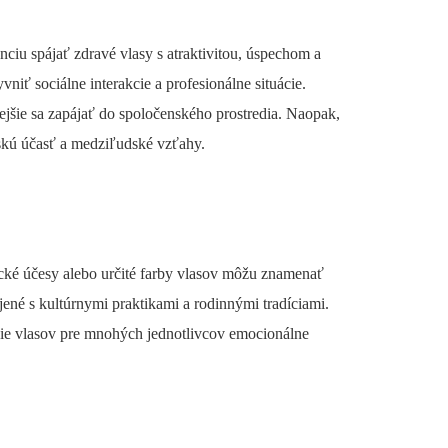
iu spájať zdravé vlasy s atraktivitou, úspechom a
niť sociálne interakcie a profesionálne situácie.
šie sa zapájať do spoločenského prostredia. Naopak,
skú účasť a medziľudské vzťahy.
ické účesy alebo určité farby vlasov môžu znamenať
pojené s kultúrnymi praktikami a rodinnými tradíciami.
nie vlasov pre mnohých jednotlivcov emocionálne