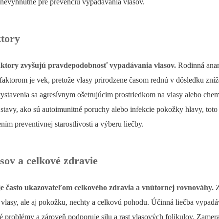
 nevyhnutné pre prevenciu vypadávania vlasov.
ktory
faktory zvyšujú pravdepodobnosť vypadávania vlasov.
Rodinná anam
 faktorom je vek, pretože vlasy prirodzene časom rednú v dôsledku zníže
a vystavenia sa agresívnym ošetrujúcim prostriedkom na vlasy alebo ch
stavy, ako sú autoimunitné poruchy alebo infekcie pokožky hlavy, toto
m preventívnej starostlivosti a výberu liečby.
sov a celkové zdravie
je často ukazovateľom celkového zdravia a vnútornej rovnováhy.
Z
vlasy, ale aj pokožku, nechty a celkovú pohodu. Účinná liečba vypadáva
 problémy a zároveň podporuje silu a rast vlasových folikulov. Zameran