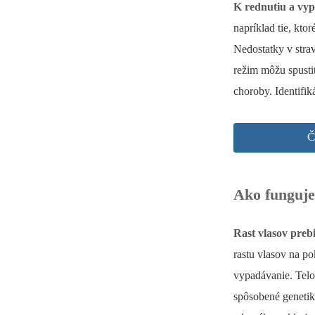
K rednutiu a vyp
napríklad tie, kto
Nedostatky v strav
režim môžu spusti
choroby. Identifi
Č
Ako funguje
Rast vlasov preb
rastu vlasov na po
vypadávanie. Telo
spôsobené genetik