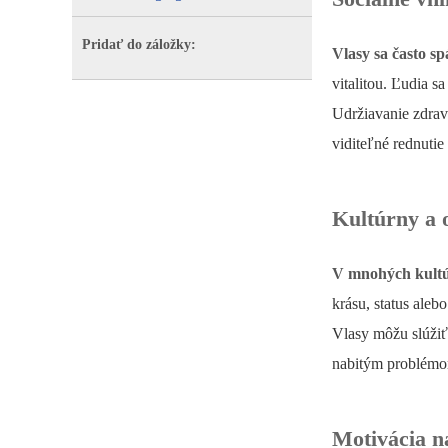
Pridať do záložky:
Vlasy sa často s
vitalitou. Ľudia s
Udržiavanie zdrav
viditeľné rednuti
Kultúrny a
V mnohých kultú
krásu, status aleb
Vlasy môžu slúžiť
nabitým problém
Motivácia n