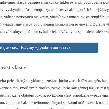
adávaniu vlasov prispieva niekoľko faktorov a ich pochopenie po
ré sa vyskytujú počas menopauzy, tehotenstva alebo porúch štítnej žľazy
e, vrátane nedostatku bielkovín, vitamínov a minerálov, oslabujú štrukt
ť vypadávanie vlasov ovplyvnením hormonálnej rovnováhy. Zdravie vlaso
kácia základných príčin umožňuje cielené zásahy na spomalenie alebo zv
ítajte viac:
Príčiny vypadávania vlasov
 rast vlasov
ieha prirodzeným cyklom pozostávajúcim z troch fáz: anagén, kata
kožke hlavy, ktoré trvá niekoľko rokov. Počas katagénnej fázy sa rast 
génna fáza je obdobie pokoja, po ktorom vlasy prirodzene vypadávajú
ou, chorobami alebo environmentálnymi stresormi môžu viesť k nadme