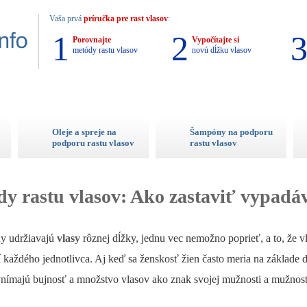
Vaša prvá
príručka pre rast vlasov
:
1
2
Porovnajte
Vypočítajte si
metódy rastu vlasov
novú dĺžku vlasov
Oleje a spreje na
Šampóny na podporu
podporu rastu vlasov
rastu vlasov
y rastu vlasov: Ako zastaviť vypadá
ny udržiavajú
vlasy
rôznej dĺžky, jednu vec nemožno poprieť, a to, že v
í každého jednotlivca. Aj keď sa ženskosť žien často meria na základe 
 vnímajú bujnosť a množstvo vlasov ako znak svojej mužnosti a mužnost