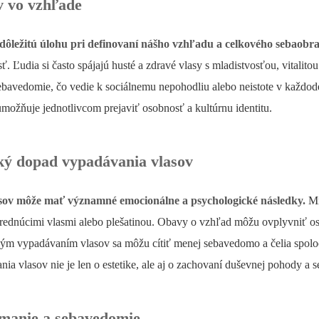
v vo vzhľade
dôležitú úlohu pri definovaní nášho vzhľadu a celkového sebaobra
sť. Ľudia si často spájajú husté a zdravé vlasy s mladistvosťou, vitali
bavedomie, čo vedie k sociálnemu nepohodliu alebo neistote v každod
umožňuje jednotlivcom prejaviť osobnosť a kultúrnu identitu.
ký dopad vypadávania vlasov
sov môže mať významné emocionálne a psychologické následky.
Mn
rednúcimi vlasmi alebo plešatinou. Obavy o vzhľad môžu ovplyvniť osob
ľným vypadávaním vlasov sa môžu cítiť menej sebavedomo a čelia spoloč
ia vlasov nie je len o estetike, ale aj o zachovaní duševnej pohody a
ímanie a sebavedomie