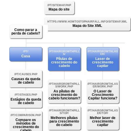
Mapa do site
Mapa do Site XML
Como parar a
perda de cabelo?
Casa
Pílulas de
Laser de
crescimento do
crescimento
cabelo
capilar
Causas da queda
de cabelo
As pílulas de
O Laser de
crescimento do
Crescimento
cabelo funcionam?
Capilar funciona?
Estágios da queda
de cabelo
Melhores pílulas
Melhor laser de
Compare os
para crescimento
crescimento
métodos de
do cabelo
capilar
crescimento do
cabelo