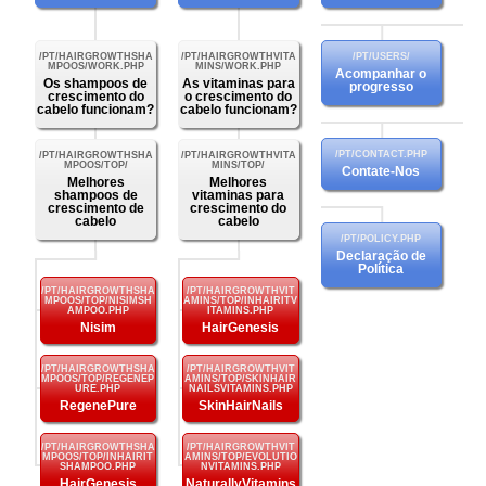
Acompanhar o
Os shampoos de
As vitaminas para
progresso
crescimento do
o crescimento do
cabelo funcionam?
cabelo funcionam?
Contate-Nos
Melhores
Melhores
shampoos de
vitaminas para
crescimento de
crescimento do
cabelo
cabelo
Declaração de
Política
Nisim
HairGenesis
RegenePure
SkinHairNails
HairGenesis
NaturallyVitamins