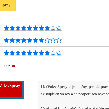
eSpray
23
z 30
VokseSpray
HarVokseSpray
je jedinečný, pretože prac
existujúcich vlasov a na podporu ich nového
Vďaka základným zložkám, ako sú rybie prot