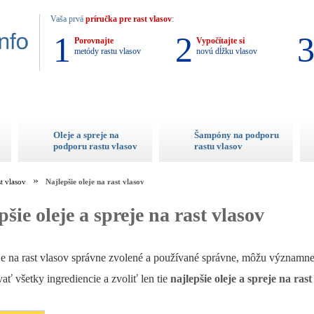
Vaša prvá
príručka pre rast vlasov
:
1
2
Porovnajte
Vypočítajte si
metódy rastu vlasov
novú dĺžku vlasov
Oleje a spreje na
Šampóny na podporu
podporu rastu vlasov
rastu vlasov
st vlasov
Najlepšie oleje na rast vlasov
pšie oleje a spreje na rast vlasov
je na rast vlasov správne zvolené a používané správne, môžu významne 
vať všetky ingrediencie a zvoliť len tie
najlepšie oleje a spreje na rast