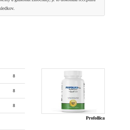
sledkov.
8
8
8
Profollica