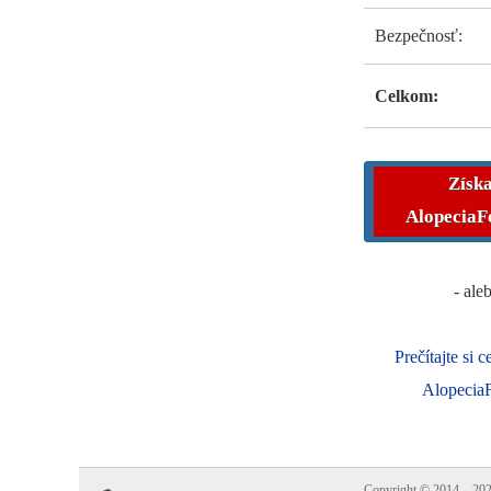
Bezpečnosť:
Celkom:
Získa
AlopeciaF
- ale
Prečítajte si 
Alopecia
Copyright © 2014 – 20