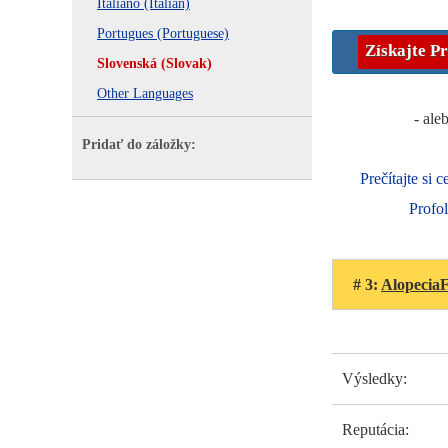
Italiano (Italian)
Portugues (Portuguese)
Získajte
Pr
Slovenská (Slovak)
Other Languages
- ale
Pridať do záložky:
Prečítajte si 
Profol
# 3:
Alopecia
Výsledky:
Reputácia: