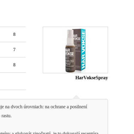
8
7
8
HarVokseSpray
uje na dvoch úrovniach: na ochrane a posilnení
 rastu.
eíny a glukonát zinočnatý, je to dokonalá receptúra