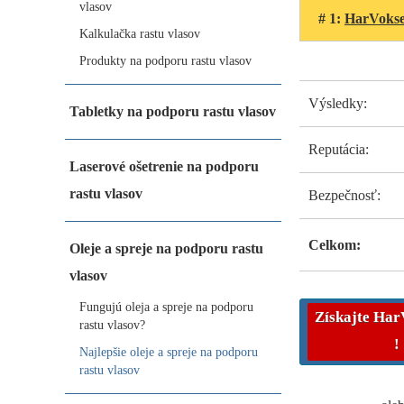
vlasov
# 1:
HarVoks
Kalkulačka rastu vlasov
Produkty na podporu rastu vlasov
Výsledky:
Tabletky na podporu rastu vlasov
Reputácia:
Laserové ošetrenie na podporu
rastu vlasov
Bezpečnosť:
Celkom:
Oleje a spreje na podporu rastu
vlasov
Fungujú oleja a spreje na podporu
Získajte
Har
rastu vlasov?
!
Najlepšie oleje a spreje na podporu
rastu vlasov