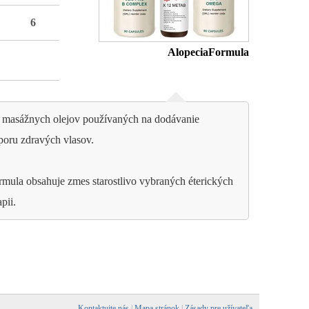
6
AlopeciaFormula
h masážnych olejov používaných na dodávanie
poru zdravých vlasov.
mula obsahuje zmes starostlivo vybraných éterických
pii.
Kontaktujte nás
|
Mapa stránok
|
Zásady pre užívateľa