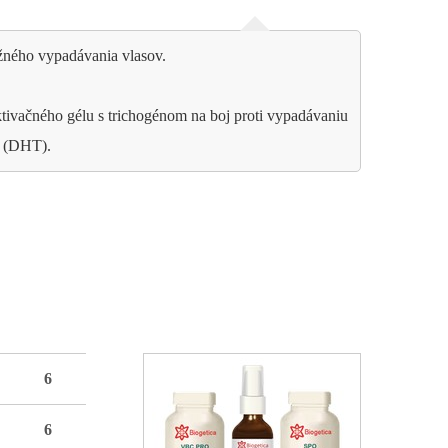
žného vypadávania vlasov.
ivačného gélu s trichogénom na boj proti vypadávaniu
u (DHT).
6
6