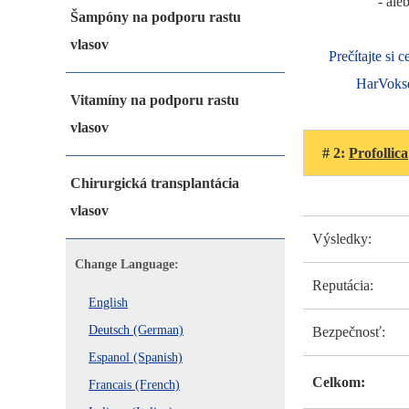
- ale
Šampóny na podporu rastu
vlasov
Prečítajte si 
HarVoks
Vitamíny na podporu rastu
vlasov
# 2:
Profollica
Chirurgická transplantácia
vlasov
Výsledky:
Change Language:
Reputácia:
English
Deutsch (German)
Bezpečnosť:
Espanol (Spanish)
Celkom:
Francais (French)