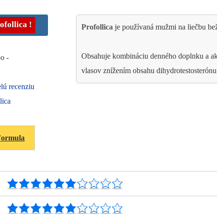
ofollica
!
Profollica
je používaná mužmi na liečbu be
Obsahuje kombináciu denného doplnku a akt
bo -
vlasov znížením obsahu dihydrotestosterón
celú recenziu
lica
Formula