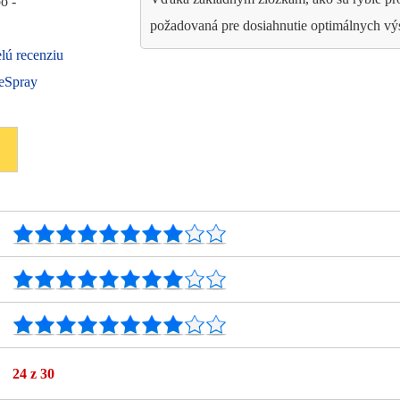
bo -
požadovaná pre dosiahnutie optimálnych vý
celú recenziu
eSpray
24
z 30