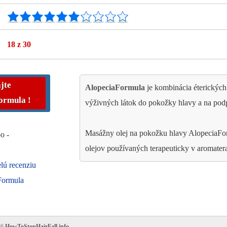
18
z 30
jte
AlopeciaFormula
je kombinácia éterickýc
ormula
!
výživných látok do pokožky hlavy a na pod
Masážny olej na pokožku hlavy AlopeciaFor
bo -
olejov používaných terapeuticky v aromatera
celú recenziu
Formula
26
HowToStopHairFall.info
.